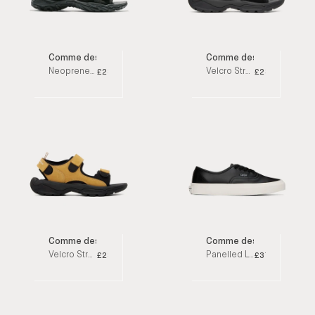
Comme des Garçons Homme
Comme des Garçons Ho
Neoprene Black Sandals
Velcro Strap Suede & Neoprene Black Sandals
£285
£280
Comme des Garçons Homme
Comme des Garçons Ho
Velcro Strap Suede & Neoprene Tan Sandals
Panelled Leather Black Low Top Sneakers
£280
£370